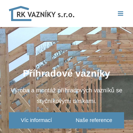
Skip
to
content
Příhradové vazníky
Výroba a montáž příhradových vazníků se
styčníkovými deskami.
Víc informací
Naše reference