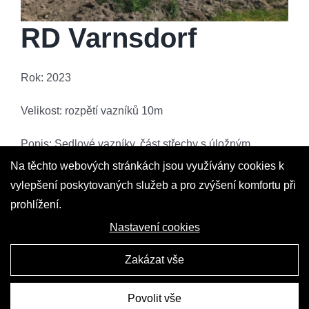
RD Varnsdorf
Rok: 2023
Velikost: rozpětí vazníků 10m
Popis: Sedlové vazníky, část střechy s úložným
prostorem
Na těchto webových stránkách jsou využívány cookies k
vylepšení poskytovaných služeb a pro zvýšení komfortu při
Zpět na reference
prohlížení.
Nastavení cookies
Zakázat vše
Povolit vše
Vytvořila digitální agentura
4WORKS Solutions