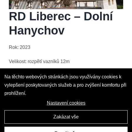
RD Liberec – Dolní
Hanychov
Rok: 2023
Velikost: rozpětí vazníků 12m
Popis: Sedlová střecha s úložným prostorem
Na těchto webových stránkách jsou využívány cookies k
vylepšení poskytovaných služeb a pro zvýšení komfortu při
Zpět na reference
prohlížení.
Nastavení cookies
Zakázat vše